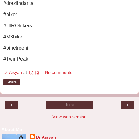
#drazlindarita
#hiker
#HIROhikers
#M3hiker
#pinetreehill
#TwinPeak
Dr Aisyah
at
17:13
No comments:
Share
‹
›
Home
View web version
About Me
Dr Aisyah