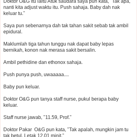
Doktor O&G itu iaitu Atuk saudara saya pun kata, "Tak apa,
nanti kita adjust waktu itu. Push sahaja. Baby dah nak
keluar tu."
Saya pun sebenarnya dah tak tahan sakit sebab tak ambil
epidural.
Maklumlah tiga tahun tunggu nak dapat baby lepas
bernikah, konon nak merasa sakit bersalin.
Ambil pethidine dan ethonox sahaja.
Push punya push, uwaaaaa....
Baby pun keluar.
Doktor O&G pun tanya staff nurse, pukul berapa baby
keluar.
Staff nurse jawab, "11.59, Prof."
Doktor Pakar O&G pun kata, "Tak apalah, mungkin jam tu
tak betul. Letak 12.01 minit."