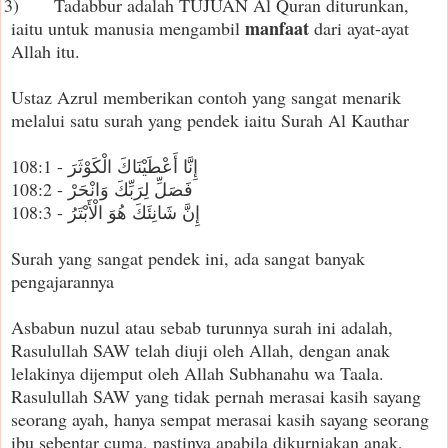
3)
Tadabbur adalah TUJUAN Al Quran diturunkan,
manfaat
iaitu untuk manusia mengambil
dari ayat-ayat
Allah itu.
Ustaz Azrul memberikan contoh yang sangat menarik
melalui satu surah yang pendek iaitu Surah Al Kauthar
إِنَّا أَعْطَيْنَاكَ الْكَوْثَرَ - 108:1
فَصَلِّ لِرَبِّكَ وَانْحَرْ - 108:2
إِنَّ شَانِئَكَ هُوَ الْأَبْتَرُ - 108:3
Surah yang sangat pendek ini, ada sangat banyak
pengajarannya
Asbabun nuzul atau sebab turunnya surah ini adalah,
Rasulullah SAW telah diuji oleh Allah, dengan anak
lelakinya dijemput oleh Allah Subhanahu wa Taala.
Rasulullah SAW yang tidak pernah merasai kasih sayang
seorang ayah, hanya sempat merasai kasih sayang seorang
ibu sebentar cuma, pastinya apabila dikurniakan anak,