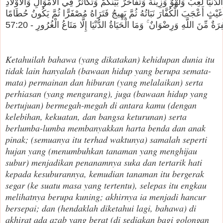
ِنَ اللَّهِ وَرِضْوَانٌ ۚ وَمَا الْحَيَاةُ الدُّنْيَا إِلَّا مَتَاعُ الْغُرُورِ - 57:20
Ketahuilah bahawa (yang dikatakan) kehidupan dunia itu
tidak lain hanyalah (bawaan hidup yang berupa semata-
mata) permainan dan hiburan (yang melalaikan) serta
perhiasan (yang mengurang), juga (bawaan hidup yang
bertujuan) bermegah-megah di antara kamu (dengan
kelebihan, kekuatan, dan bangsa keturunan) serta
berlumba-lumba membanyakkan harta benda dan anak
pinak; (semuanya itu terhad waktunya) samalah seperti
hujan yang (menumbuhkan tanaman yang menghijau
subur) menjadikan penanamnya suka dan tertarik hati
kepada kesuburannya, kemudian tanaman itu bergerak
segar (ke suatu masa yang tertentu), selepas itu engkau
melihatnya berupa kuning; akhirnya ia menjadi hancur
bersepai; dan (hendaklah diketahui lagi, bahawa) di
akhirat ada azab yang berat (di sediakan bagi golongan