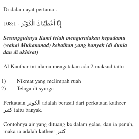
Di dalam ayat pertama :
إِنَّا أَعْطَيْنَاكَ الْكَوْثَرَ - 108:1
Sesungguhnya Kami telah mengurniakan kepadamu
(wahai Muhammad) kebaikan yang banyak (di dunia
dan di akhirat)
Al Kauthar ini ulama mengatakan ada 2 maksud iaitu
1)
Nikmat yang melimpah ruah
2)
Telaga di syurga
Perkataan الكوثر adalah berasal dari perkataan katheer
كثىر iaitu banyak.
Contohnya air yang dituang ke dalam gelas, dan ia penuh,
maka ia adalah katheer كثىر