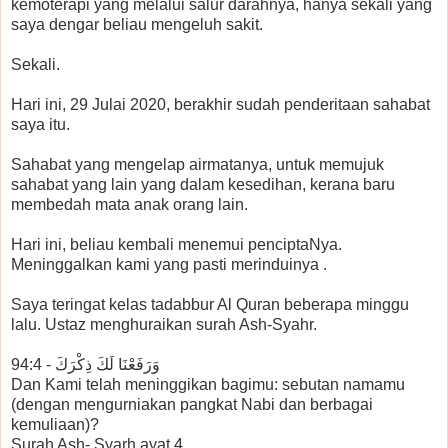
kemoterapi yang melalui salur darahnya, hanya sekali yang
saya dengar beliau mengeluh sakit.
Sekali.
Hari ini, 29 Julai 2020, berakhir sudah penderitaan sahabat
saya itu.
Sahabat yang mengelap airmatanya, untuk memujuk
sahabat yang lain yang dalam kesedihan, kerana baru
membedah mata anak orang lain.
Hari ini, beliau kembali menemui penciptaNya.
Meninggalkan kami yang pasti merinduinya .
Saya teringat kelas tadabbur Al Quran beberapa minggu
lalu. Ustaz menghuraikan surah Ash-Syahr.
وَرَفَعْنَا لَكَ ذِكْرَكَ - 94:4
Dan Kami telah meninggikan bagimu: sebutan namamu
(dengan mengurniakan pangkat Nabi dan berbagai
kemuliaan)?
Surah Ash- Syarh ayat 4