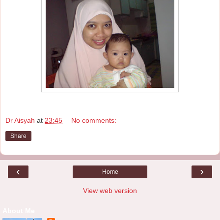
Dr Aisyah
at
23:45
No comments:
Share
‹
›
Home
View web version
About Me