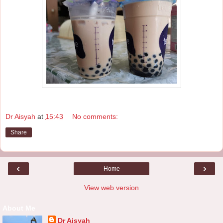
Dr Aisyah
at
15:43
No comments:
Share
‹
›
Home
View web version
About Me
Dr Aisyah