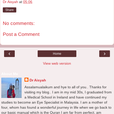
Dr Aisyah
at
05:06
Share
No comments:
Post a Comment
‹
›
Home
View web version
About Me
Dr Aisyah
Assalamualaikum and hye to all of you.. Thanks for
visiting my blog.. I am in my mid 30s, I graduated from
a Medical School in Ireland and have continued my
studies to become an Eye Specialist in Malaysia. I am a mother of
four, whom has found a wonderful journey in life when we go back to
our basic manual which is the Quran I am far from perfect, am