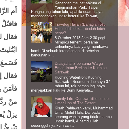
Kenangan melihat sakura di
Yangminshan Park, Taipei
أم الرَّ
Penghujung tahun lalu, apabila suami saya
mencadangkan untuk bercuti ke Taiwan, ...
فاقتُل .
Travelog Hajjah (Bahagian 5) :
Hotel lebih dekat, ibadah lebih
hebat?
فقال لهُ 
8 Oktober 2013 Jam 2.30 pagi..
Mimpiku terhenti bersama
terhentinya bas yang membawa
ابْتُل .
kami. Di sebuah lorong gelap, di sebelah
bangunan k...
فَسَمع ،
Draisyahafiz bersama Warga
Emas Intan Berlian ke Kuching,
Sarawak
فقال إ ،
Kuching Waterfront Kuching,
Sarawak . Seumur hidup saya 37
tahun ini, tak pernah lagi saya
فآمَنَ :
menjejakkan kaki ke Bumi Kenyala...
Family Life: Our own little prince,
منْ ردَّ
Umar Lion of The Desert
Kisah Pahlawan kami, Muhammad
Umar Mohd Hafiz Daripada
يزلْ يُعذ
seorang wanita yang tidak mampu
untuk hamil, Alhamdulillah
sesungguhnya kurniaan...
تبْرئُ ا