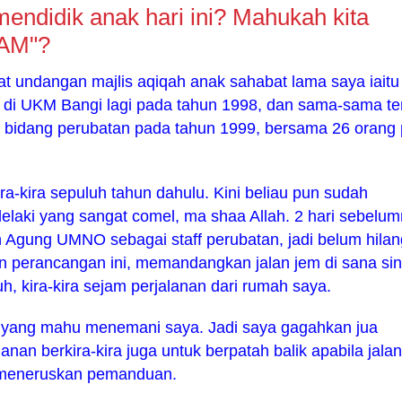
endidik anak hari ini? Mahukah kita
LAM"?
t undangan majlis aqiqah anak sahabat lama saya iaitu
i di UKM Bangi lagi pada tahun 1998, dan sama-sama t
 bidang perubatan pada tahun 1999, bersama 26 orang 
ira-kira sepuluh tahun dahulu. Kini beliau pun sudah
elaki yang sangat comel, ma shaa Allah. 2 hari sebelu
gung UMNO sebagai staff perubatan, jadi belum hilang
an perancangan ini, memandangkan jalan jem di sana sini
h, kira-kira sejam perjalanan dari rumah saya.
 yang mahu menemani saya. Jadi saya gagahkan jua
an berkira-kira juga untuk berpatah balik apabila jalan
an meneruskan pemanduan.