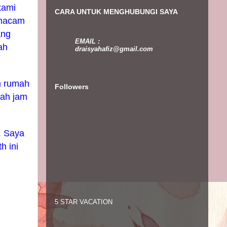
kami
CARA UNTUK MENGHUBUNGI SAYA
"macam
ang
EMAIL :
ah
draisyahafiz@gmail.com
m rumah
Followers
gah jam
. Saya
h ini
5 STAR VACATION