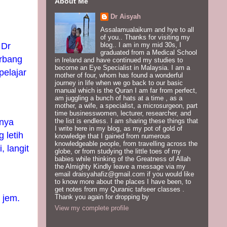
About Me
Dr Aisyah
Assalamualaikum and hye to all
of you.. Thanks for visiting my
 Dr
blog.. I am in my mid 30s, I
graduated from a Medical School
erbang
in Ireland and have continued my studies to
become an Eye Specialist in Malaysia. I am a
pelajar
mother of four, whom has found a wonderful
journey in life when we go back to our basic
manual which is the Quran I am far from perfect,
am juggling a bunch of hats at a time , as a
mother, a wife, a specialist, a microsurgeon, part
time businesswomen, lecturer, researcher, and
mnya
the list is endless. I am sharing these things that
I write here in my blog, as my pot of gold of
 letih
knowledge that I gained from numerous
knowledgeable people, from travelling across the
, langit
globe, or from studying the little toes of my
babies while thinking of the Greatness of Allah
the Almighty Kindly leave a message via my
email draisyahafiz@gmail.com if you would like
to know more about the places I have been, to
get notes from my Quranic tafseer classes .
 jem.
Thank you again for dropping by
View my complete profile