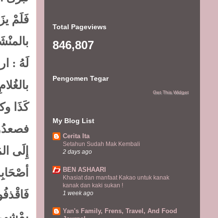
فَلَمْ ي
Total Pageviews
بالمنْشَ
846,807
لَهُ : ا
Pengomen Tegar
بالغُلام
Get This Widget
كَذَا وك
My Blog List
فصعدُوا 
Cerita Ita
Setahun Sudah Mak Kembali
إِلَى ال
2 days ago
BEN ASHAARI
أصْحَابِ
Khasiat dan manfaat Kakao untuk kanak
kanak dan kaki sukan !
فَاقْذفُو
1 week ago
Yan's Family, Frens, Travel, And Food
يمْشِي إ