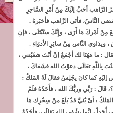
لرَّاهب أحَبَّ إلَيْكَ مِنْ أَمْرِ السَّاحِرِ
َها ومَضى النَّاسُ، فأتَى الرَّاهب فأخبَرهُ
َ مِنْ أمْركَ مَا أَرَى ، وإِنَّكَ ستُبْتَلَى ، فإنِ
برصَ ، ويدَاوي النَّاس مِنْ سائِرِ الأدوَاءِ
 فقال : ما ههُنَا لك أجْمَعُ إنْ أنْتَ شفَيْتني
منْتَ بِاللَّهِ تعَالَى دعوْتُ الله فشَفاكَ
َلَس إليْهِ كما كانَ يجْلِسُ فقالَ لَهُ المَلكُ
الَ : رَبِّي وربُّكَ الله ، فأَخَذَهُ فلَمْ
المَلكُ : أىْ بُنَيَّ قدْ بَلَغَ منْ سِحْرِك مَا
 أَحَداً ، إنَّما يشْفي الله تَعَالَى، فأخَذَهُ