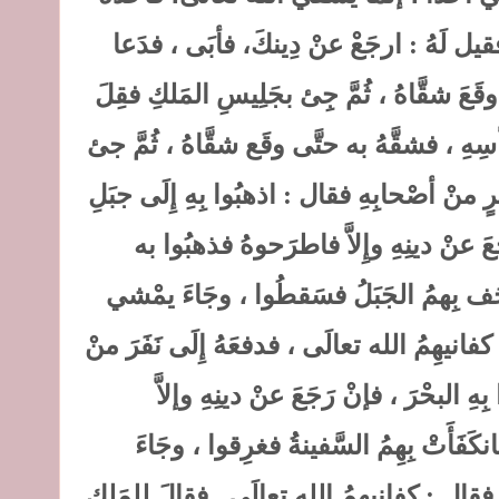
 فقيل لَهُ : ارجَعْ عنْ دِينكَ، فأبَى ، فدَعا
عَ شقَّاهُ ، ثُمَّ جِئ بجَلِيسِ المَلكِ فقِلَ
سِهِ ، فشقَّهُ به حتَّى وقَع شقَّاهُ ، ثُمَّ جئ
َرٍ منْ أصْحابِهِ فقال : اذهبُوا بِهِ إِلَى جبَلِ
َ عنْ دينِهِ وإِلاَّ فاطرَحوهُ فذهبُوا به
جَف بِهمُ الجَبَلُ فسَقطُوا ، وجَاءَ يمْشي
 كفانيهِمُ الله تعالَى ، فدفعَهُ إِلَى نَفَرَ منْ
 البحْرَ ، فإنْ رَجَعَ عنْ دينِهِ وإلاَّ
انكَفَأَتْ بِهِمُ السَّفينةُ فغرِقوا ، وجَاءَ
 فقال : كفانِيهمُ الله تعالَى . فقالَ للمَلِكِ