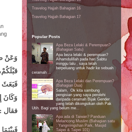
Travelog Hajjah Bahagian 16
Travelog Hajjah Bahagian 17
an
ang
Popular Posts
Apa Beza Lelaki & Perempuan?
(Bahagian Satu)
Apa beza lelaki & perempuan?
وَعَنْ صُ
Alhamdulillah pada hari Sabtu
minggu lalu , saya telah
berpeluang untuk hadir ke sebuah
قبْلَكُم ،
ceramah ...
Apa Beza Lelaki dan Perempuan?
فَبَعَثَ ،
(Bahagian Dua)
Salam, Ok kita sambung
pengisian yang saya perolehi
وَكَانَ إِ
daripada ceramah Bijak Gender
yang telah dikongsikan oleh Pak
Utih. Bagi yang belum me...
فقال : .
Apa ada di Taiwan? Panduan
Melancong Muslim (Bahagian satu
: Yangmingshan Park, Masjid
فَبيْنَم
Taipei & Taipei 101)