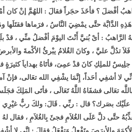
اهبُ أفْضلَ ؟ فأخَذَ حجَراً فقالَ : اللهُمَّ إنْ كان أمْرُ ا
ْ هَذِهِ الدَّابَّة حتَّى يمْضِيَ النَّاسُ ، فرَماها فقتَل
الرَّاهبُ : أىْ بُنيَّ أَنْتَ اليوْمَ أفْضلُ منِّي ، قدْ بلَغ
يتَ فَلاَ تدُلَّ عليَّ ، وكانَ الغُلامُ يبْرئُ الأكْمةَ والأ
َ جلِيسٌ للملِكِ كانَ قدْ عمِىَ، فأتَاهُ بهداياَ كثيرَةٍ
نِّي لا أشفِي أحَداً، إِنَّمَا يشْفِي الله تعَالى، فإنْ آ
 باللَّه تعَالى فشفَاهُ اللَّهُ تَعَالَى ، فأتَى المَلِكَ فج
 علَيْك بصَرك؟ قال : ربِّي . قَالَ: ولكَ ربٌّ غيْرِي ؟، قَ
ِّبُهُ حتَّى دلَّ عَلَى الغُلاَمِ فجئَ بِالغُلاَمِ ، فقال لهُ 
لأكمَهَ والأبرَصَ وتَفْعلُ وَتفْعَلُ فقالَ : إِنَّي لا أشْفي