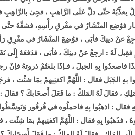
زَلْ يعذِّبُهُ حتَّى دلَّ عَلَى الرَّاهبِ ، فجِئ بالرَّاهِبِ
ار فوُضِع المنْشَارُ في مفْرقِ رأْسِهِ، فشقَّهُ حتَّى وقَ
رجِعْ عنْ دينِكَ فأبَى ، فوُضِعَ المنْشَارُ في مفْرِقِ رَأ
ِ فقِيل لَهُ : ارجِعْ عنْ دينِكَ ، فأبَى ، فدَفعَهُ إِلَى نَف
ذَا فاصعدُوا بِهِ الجبلَ ، فـإذَا بلغتُمْ ذروتهُ فإنْ رجع
بهِ الجَبَل فقال : اللَّهُمَّ اكفنِيهمْ بمَا شئْت ، فر
مَلِكِ ، فقالَ لَهُ المَلكُ : ما فَعَلَ أَصحَابكَ ؟ فقالَ :
هِ فقال : اذهبُوا بِهِ فاحملُوه في قُرقُور وَتَوسَّطُوا بِهِ
هُ ، فذَهبُوا بِهِ فقال : اللَّهُمَّ اكفنِيهمْ بمَا شِئْت ، ف
ِلَى المَلِك . فقالَ لَهُ الملِكُ : ما فَعَلَ أَصحَابكَ ؟