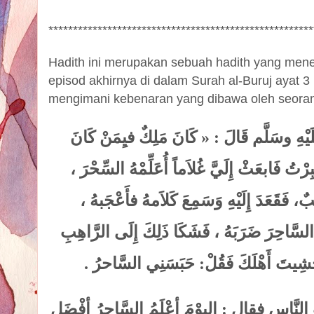
******************************************************
Hadith ini merupakan sebuah hadith yang mene
episod akhirnya di dalam Surah al-Buruj ayat 
mengimani kebenaran yang dibawa oleh seor
َيْهِ وسَلَّم قَالَ : « كَانَ مَلِكٌ فيِمَنْ كَانَ
كَبِرْتُ فَابعَثْ إِلَيَّ غُلاَماً أُعَلِّمْهُ السِّحْرَ
ِبٌ، فَقَعَدَ إِلَيْهِ وَسَمِعَ كَلاَمهُ فأَعْجَبهُ
ى السَّاحِرَ ضَرَبَهُ ، فَشَكَا ذَلِكَ إِلَى الرَّاهِبِ
َشِيتَ أَهْلَكَ فَقُلْ: حَبَسَنِي السَّاحرُ
ت النَّاس فقال : اليوْمَ أعْلَمُ السَّاحِرُ أفْضَل