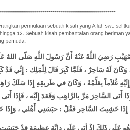
*********************************************************
rangkan permulaan sebuah kisah yang Allah swt. selitk
3 hingga 12. Sebuah kisah pembantaian orang beriman y
ang pemuda.
هَيْبٍ رَضِيَ اللَّهُ عَنْهُ أَنَّ رَسُولَ اللَّهِ صَلّى اللهُ عَل
ْ، وَكَانَ لَهُ سَاحِرٌ ، فَلَمَّا كَبِرَ قَالَ لِلْمَلِك : إِنِّي قَدْ 
 إِلَيْهِ غُلاَماً يعَلِّمُهُ ، وَكَانَ في طَريقِهِ إِذَا سَلَكَ رَاه
ذَا أَتَى السَّاحِرَ مَرَّ بالرَّاهِب وَقَعَدَ إِلَيْه ، فَإِذَا أَتَ
 إِذَا خَشِيتَ السَّاحِر فَقُلْ : حبَسَنِي أَهْلي ، وَإِذَا خ
َا هُو عَلَى ذَلِكَ إذْ أتَى عَلَى دابَّةٍ عظِيمَة قدْ حَبَسَ