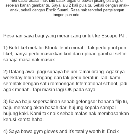
mencabar adalah nak lalu balak tegak di bawah pisang-pisang, di
sebelah kanan gambar tu. Saya lalu 2 kali pula tu. Sekali dengan anak-
anak, sekali dengan Encik Suami. Rasa nak terkehel pergelangan
tangan pun ada.
Pesanan saya bagi yang merancang untuk ke Escape PJ :
1) Beli tiket melalui Klook, lebih murah. Tak perlu print pun
tiket, hanya perlu masukkan kod dan upload gambar selfie
sahaja masa nak masuk.
2) Datang awal pagi supaya belum ramai orang. Agaknya
weekday lebih lengang dan tak perlu beratur. Tadi kami
serentak dengan satu rombongan International school, jadi
agak meriah. Tapi masih lagi OK pada saya.
3) Bawa baju sepersalinan sebab gelongsor banana flip tu,
baju memang akan basah dari hujung kepala sampai
hujung kaki. Kami tak naik sebab malas nak membasahkan
kerusi kereta haha.
4) Saya bawa gym gloves and it's totally worth it. Encik